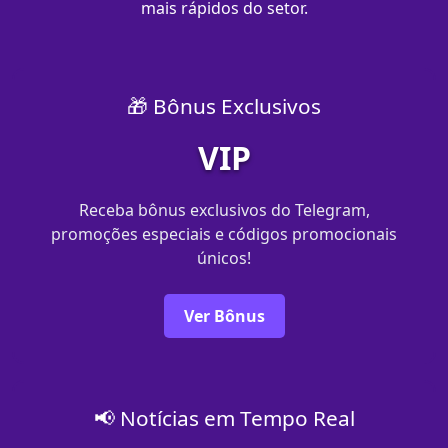
mais rápidos do setor.
🎁 Bônus Exclusivos
VIP
Receba bônus exclusivos do Telegram,
promoções especiais e códigos promocionais
únicos!
Ver Bônus
📢 Notícias em Tempo Real