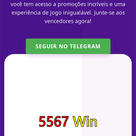
você tem acesso a promoções incríveis e uma
experiência de jogo inigualável. Junte-se aos
vencedores agora!
SEGUIR NO TELEGRAM