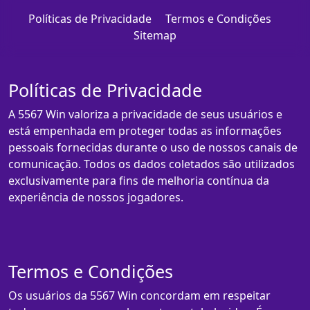
Políticas de Privacidade
Termos e Condições
Sitemap
Políticas de Privacidade
A 5567 Win valoriza a privacidade de seus usuários e
está empenhada em proteger todas as informações
pessoais fornecidas durante o uso de nossos canais de
comunicação. Todos os dados coletados são utilizados
exclusivamente para fins de melhoria contínua da
experiência de nossos jogadores.
Termos e Condições
Os usuários da 5567 Win concordam em respeitar