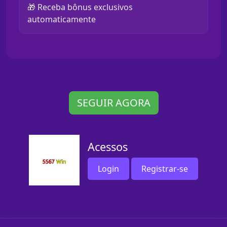
🎁 Receba bônus exclusivos
automaticamente
SEGUIR AGORA
Acessos
Login
Registrar-se