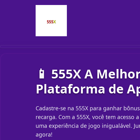
📱 555X A Melho
Plataforma de A
Cadastre-se na 555X para ganhar bônus
recarga. Com a 555X, você tem acesso a
uma experiência de jogo inigualável. J
agora!