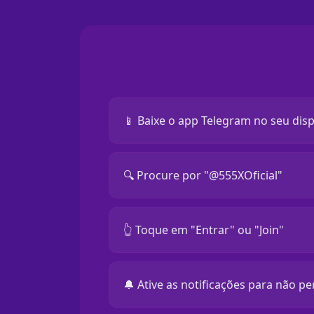
📱 Baixe o app Telegram no seu disp
🔍 Procure por "@555XOficial"
👆 Toque em "Entrar" ou "Join"
🔔 Ative as notificações para não p