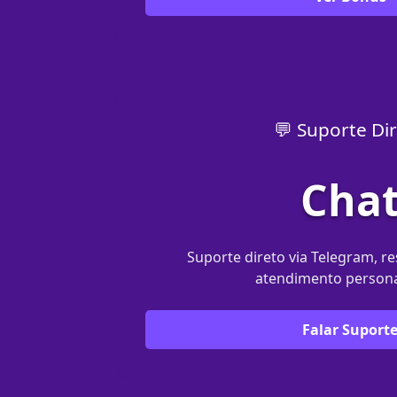
💬 Suporte Di
Cha
Suporte direto via Telegram, r
atendimento persona
Falar Suport