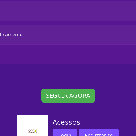
a
aticamente
SEGUIR AGORA
Acessos
Login
Registrar-se