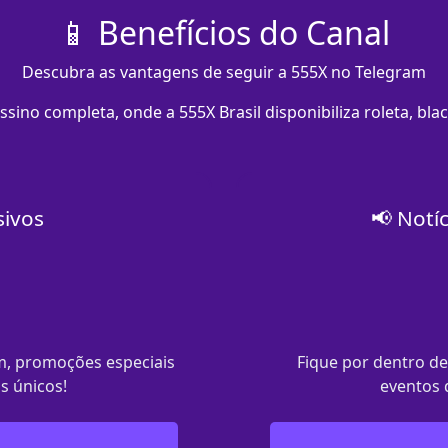
📱 Benefícios do Canal
Descubra as vantagens de seguir a 555X no Telegram
sino completa, onde a 555X Brasil disponibiliza roleta, blac
sivos
📢 Notí
m, promoções especiais
Fique por dentro d
s únicos!
eventos 