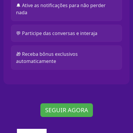
🔔 Ative as notificações para não perder
nada
💬 Participe das conversas e interaja
🎁 Receba bônus exclusivos
automaticamente
SEGUIR AGORA