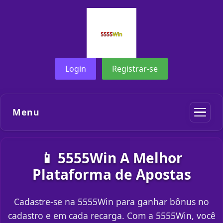
Login
Registrar-se
Menu
📱 5555Win A Melhor
Plataforma de Apostas
Cadastre-se na 5555Win para ganhar bônus no
cadastro e em cada recarga. Com a 5555Win, você