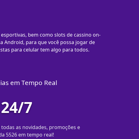
 esportivas, bem como slots de cassino on-
ra Android, para que você possa jogar de
tas para celular tem algo para todos.
cias em Tempo Real
24/7
e todas as novidades, promoções e
da 5526 em tempo real!