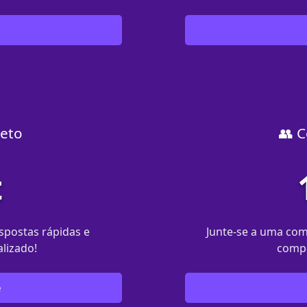
reto
👥 
t
espostas rápidas e
Junte-se a uma com
lizado!
compa
e