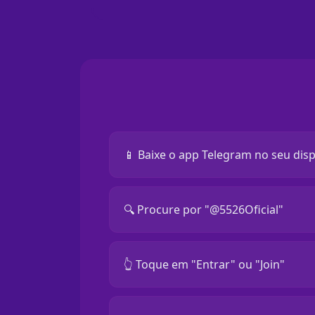
📱 Baixe o app Telegram no seu disp
🔍 Procure por "@5526Oficial"
👆 Toque em "Entrar" ou "Join"