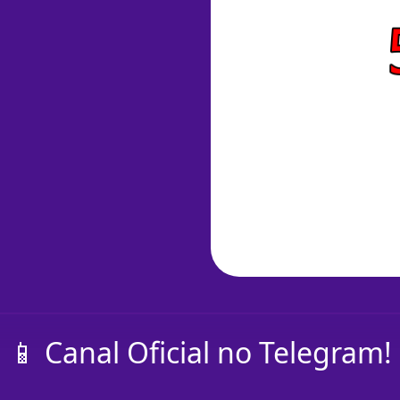
📱 Canal Oficial no Telegram!