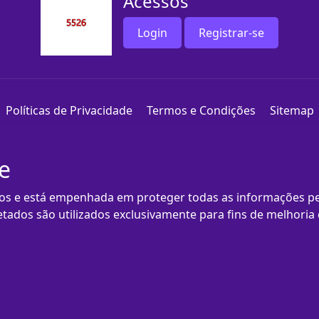
Acessos
Login
Registrar-se
Políticas de Privacidade
Termos e Condições
Sitemap
de
rios e está empenhada em proteger todas as informações p
tados são utilizados exclusivamente para fins de melhoria