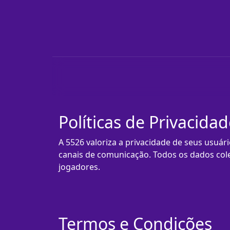
Políticas de Privacida
A 5526 valoriza a privacidade de seus usuá
canais de comunicação. Todos os dados cole
jogadores.
Termos e Condições