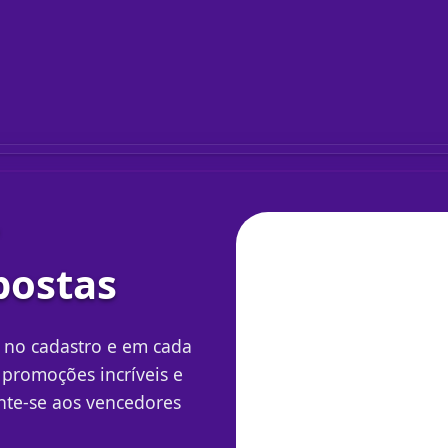
postas
 no cadastro e em cada
 promoções incríveis e
unte-se aos vencedores