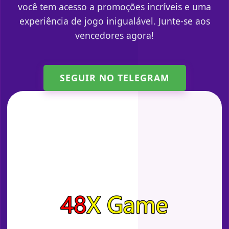
você tem acesso a promoções incríveis e uma
experiência de jogo inigualável. Junte-se aos
vencedores agora!
SEGUIR NO TELEGRAM