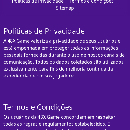
Políticas de Privacidade
Termos e Condições
Sitemap
Políticas de Privacidade
A 48X Game valoriza a privacidade de seus usuários e
está empenhada em proteger todas as informações
pessoais fornecidas durante o uso de nossos canais de
comunicação. Todos os dados coletados são utilizados
exclusivamente para fins de melhoria contínua da
experiência de nossos jogadores.
Termos e Condições
Os usuários da 48X Game concordam em respeitar
todas as regras e regulamentos estabelecidos. É