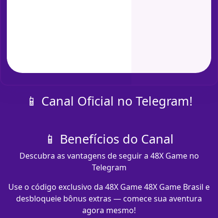
📱 Canal Oficial no Telegram!
📱 Benefícios do Canal
Descubra as vantagens de seguir a 48X Game no
Telegram
Use o código exclusivo da 48X Game 48X Game Brasil e
desbloqueie bônus extras — comece sua aventura
agora mesmo!