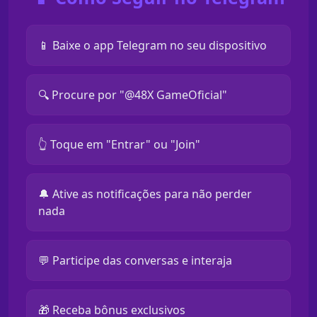
📱 Baixe o app Telegram no seu dispositivo
🔍 Procure por "@48X GameOficial"
👆 Toque em "Entrar" ou "Join"
🔔 Ative as notificações para não perder
nada
💬 Participe das conversas e interaja
🎁 Receba bônus exclusivos