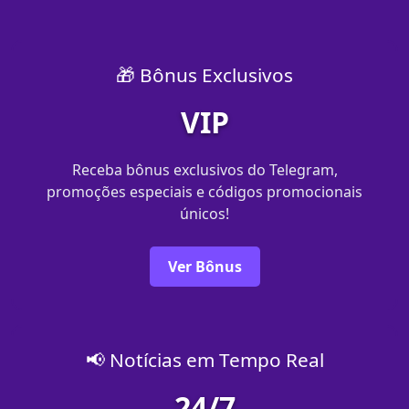
🎁 Bônus Exclusivos
VIP
Receba bônus exclusivos do Telegram,
promoções especiais e códigos promocionais
únicos!
Ver Bônus
📢 Notícias em Tempo Real
24/7