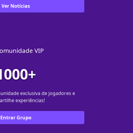
Ver Notícias
Comunidade VIP
1000+
unidade exclusiva de jogadores e
rtilhe experiências!
Entrar Grupo