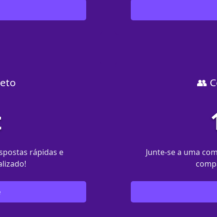
reto
👥 
t
espostas rápidas e
Junte-se a uma com
lizado!
compa
e