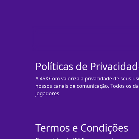
Políticas de Privacida
A 45X.Com valoriza a privacidade de seus u
nossos canais de comunicação. Todos os dad
jogadores.
Termos e Condições