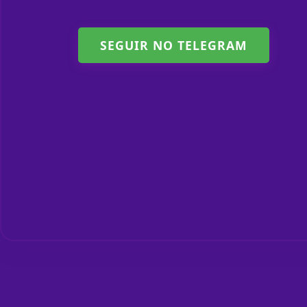
SEGUIR NO TELEGRAM