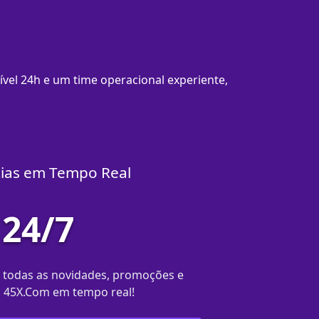
vel 24h e um time operacional experiente,
cias em Tempo Real
24/7
e todas as novidades, promoções e
 45X.Com em tempo real!