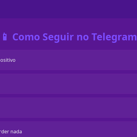
📱 Como Seguir no Telegram
ositivo
erder nada