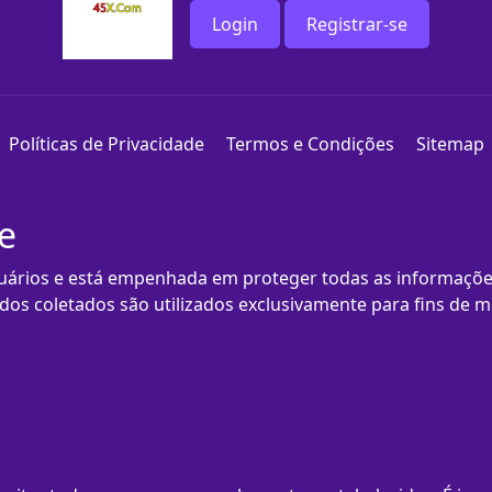
Login
Registrar-se
Políticas de Privacidade
Termos e Condições
Sitemap
de
suários e está empenhada em proteger todas as informaçõe
os coletados são utilizados exclusivamente para fins de m