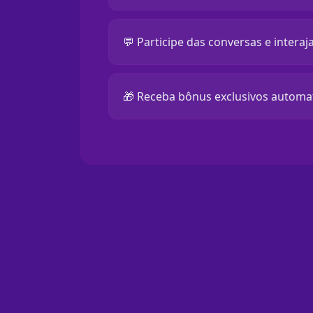
💬 Participe das conversas e interaj
🎁 Receba bônus exclusivos autom