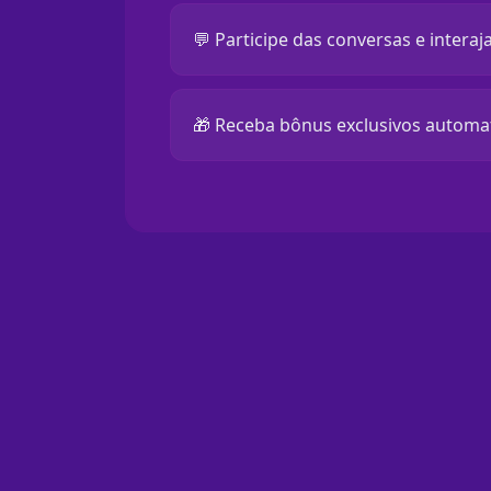
💬 Participe das conversas e interaj
🎁 Receba bônus exclusivos autom