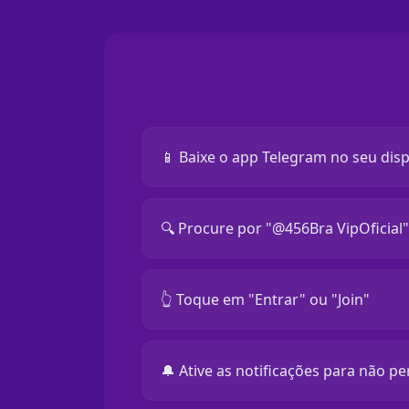
📱 Baixe o app Telegram no seu disp
🔍 Procure por "@456Bra VipOficial"
👆 Toque em "Entrar" ou "Join"
🔔 Ative as notificações para não p