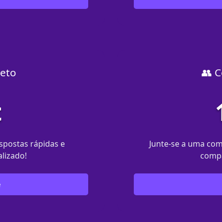
reto
👥 
t
espostas rápidas e
Junte-se a uma com
lizado!
compa
e