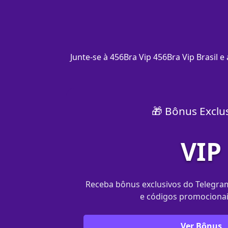
Junte-se à 456Bra Vip 456Bra Vip Brasil
🎁 Bônus Exclu
VIP
Receba bônus exclusivos do Telegra
e códigos promocionai
Ver Bônus