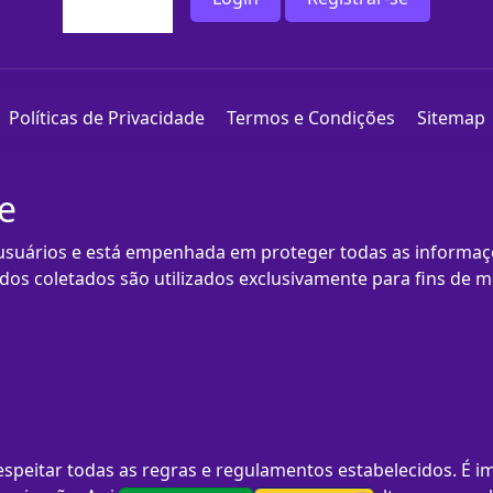
Políticas de Privacidade
Termos e Condições
Sitemap
de
s usuários e está empenhada em proteger todas as informaç
os coletados são utilizados exclusivamente para fins de m
peitar todas as regras e regulamentos estabelecidos. É i