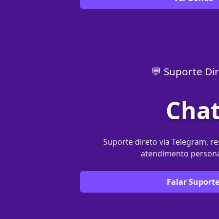
💬 Suporte Di
Cha
Suporte direto via Telegram, r
atendimento persona
Falar Suport