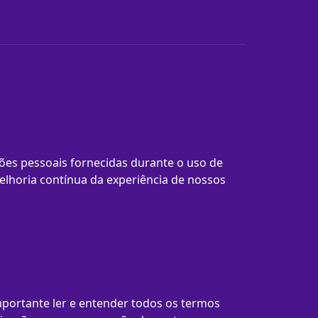
ões pessoais fornecidas durante o uso de
elhoria contínua da experiência de nossos
mportante ler e entender todos os termos