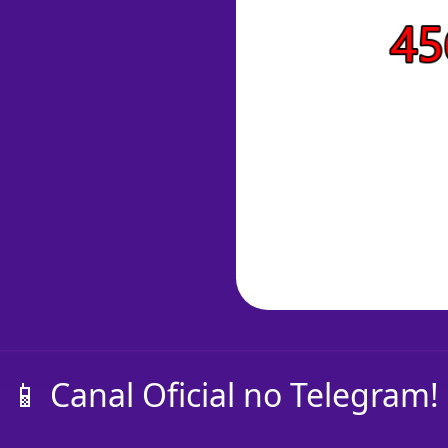
📱 Canal Oficial no Telegram!