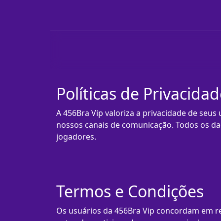
Políticas de Privacida
A 456Bra Vip valoriza a privacidade de seu
nossos canais de comunicação. Todos os dad
jogadores.
Termos e Condições
Os usuários da 456Bra Vip concordam em res