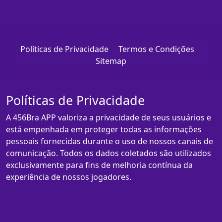
Políticas de Privacidade
Termos e Condições
Sitemap
Políticas de Privacidade
A 456Bra APP valoriza a privacidade de seus usuários e
está empenhada em proteger todas as informações
pessoais fornecidas durante o uso de nossos canais de
comunicação. Todos os dados coletados são utilizados
exclusivamente para fins de melhoria contínua da
experiência de nossos jogadores.