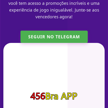
você tem acesso a promoções incríveis e uma
experiência de jogo inigualável. Junte-se aos
vencedores agora!
SEGUIR NO TELEGRAM