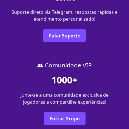
Suporte direto via Telegram, respostas rápidas e
atendimento personalizado!
Falar Suporte
👥 Comunidade VIP
1000+
Junte-se a uma comunidade exclusiva de
jogadores e compartilhe experiências!
Entrar Grupo