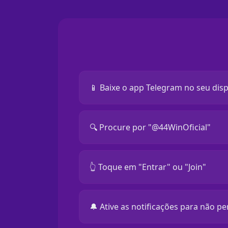
📱 Baixe o app Telegram no seu disp
🔍 Procure por "@44WinOficial"
👆 Toque em "Entrar" ou "Join"
🔔 Ative as notificações para não p