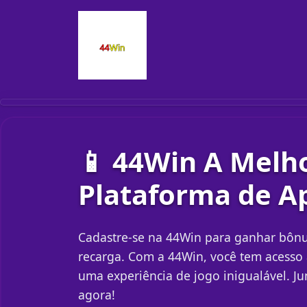
📱 44Win A Melh
Plataforma de A
Cadastre-se na 44Win para ganhar bônu
recarga. Com a 44Win, você tem acesso 
uma experiência de jogo inigualável. J
agora!