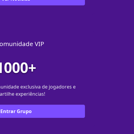
Comunidade VIP
1000+
unidade exclusiva de jogadores e
rtilhe experiências!
Entrar Grupo