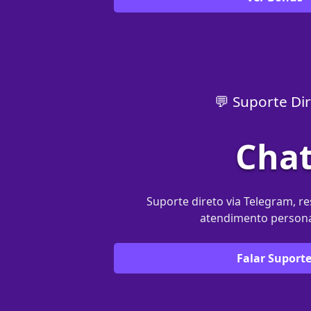
💬 Suporte Di
Cha
Suporte direto via Telegram, r
atendimento persona
Falar Suport