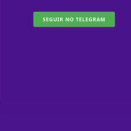
SEGUIR NO TELEGRAM