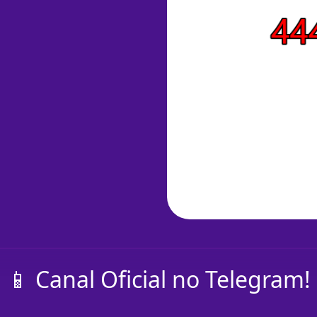
📱 Canal Oficial no Telegram!