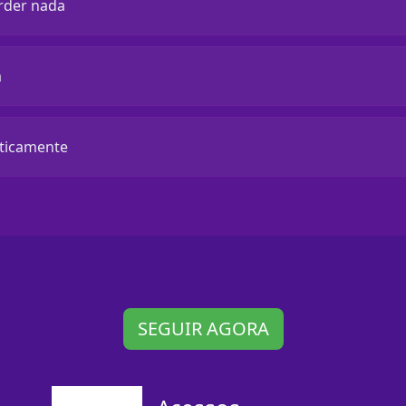
erder nada
a
aticamente
SEGUIR AGORA