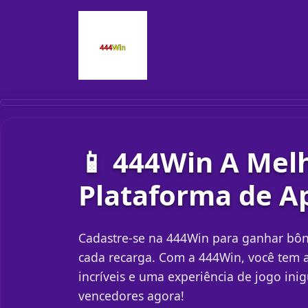
📱 444Win A Mel
Plataforma de A
Cadastre-se na 444Win para ganhar bôn
cada recarga. Com a 444Win, você tem 
incríveis e uma experiência de jogo inig
vencedores agora!