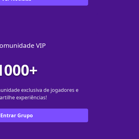
Comunidade VIP
1000+
unidade exclusiva de jogadores e
rtilhe experiências!
Entrar Grupo