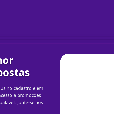
hor
postas
us no cadastro e em
acesso a promoções
ualável. Junte-se aos