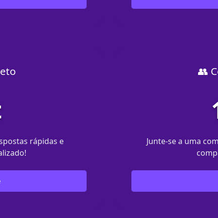
reto
👥 
t
espostas rápidas e
Junte-se a uma com
lizado!
compa
e