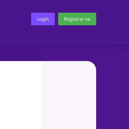
Login
Registrar-se