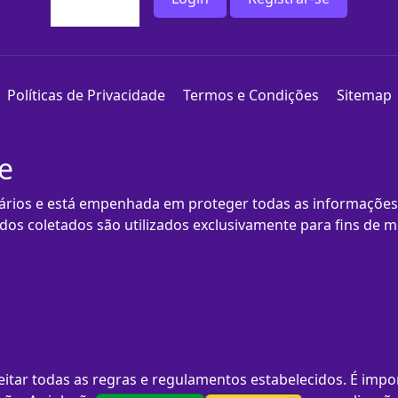
Políticas de Privacidade
Termos e Condições
Sitemap
de
uários e está empenhada em proteger todas as informações
os coletados são utilizados exclusivamente para fins de m
ar todas as regras e regulamentos estabelecidos. É impor