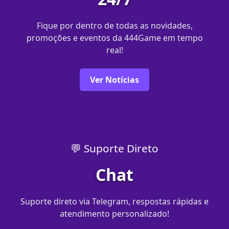
Fique por dentro de todas as novidades,
promoções e eventos da 444Game em tempo
real!
Ver Notícias
💬 Suporte Direto
Chat
Suporte direto via Telegram, respostas rápidas e
atendimento personalizado!