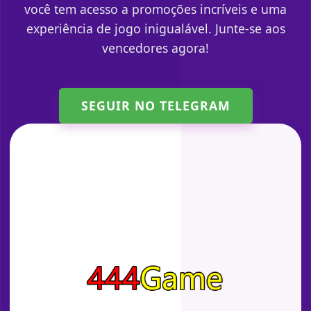
você tem acesso a promoções incríveis e uma
experiência de jogo inigualável. Junte-se aos
vencedores agora!
SEGUIR NO TELEGRAM