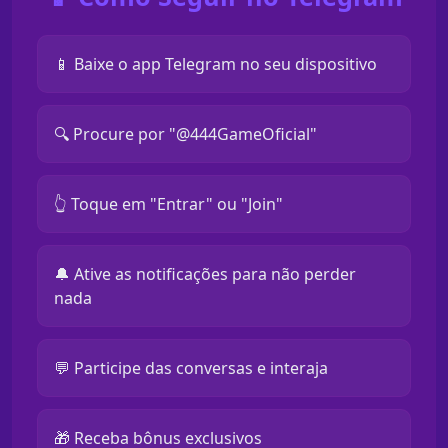
📱 Baixe o app Telegram no seu dispositivo
🔍 Procure por "@444GameOficial"
👆 Toque em "Entrar" ou "Join"
🔔 Ative as notificações para não perder
nada
💬 Participe das conversas e interaja
🎁 Receba bônus exclusivos