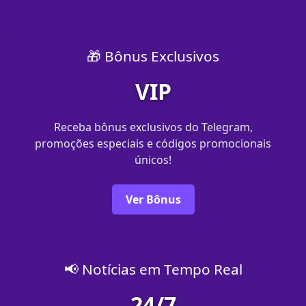
🎁 Bônus Exclusivos
VIP
Receba bônus exclusivos do Telegram,
promoções especiais e códigos promocionais
únicos!
Ver Bônus
📢 Notícias em Tempo Real
24/7