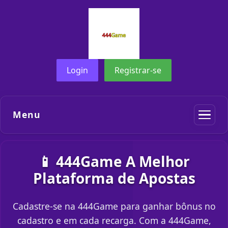
Login
Registrar-se
Menu
📱 444Game A Melhor
Plataforma de Apostas
Cadastre-se na 444Game para ganhar bônus no
cadastro e em cada recarga. Com a 444Game,