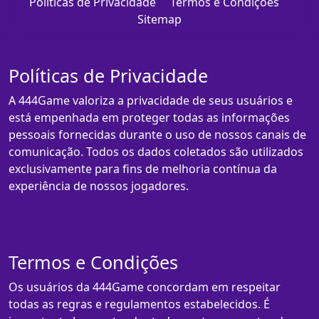
Políticas de Privacidade
Termos e Condições
Sitemap
Políticas de Privacidade
A 444Game valoriza a privacidade de seus usuários e
está empenhada em proteger todas as informações
pessoais fornecidas durante o uso de nossos canais de
comunicação. Todos os dados coletados são utilizados
exclusivamente para fins de melhoria contínua da
experiência de nossos jogadores.
Termos e Condições
Os usuários da 444Game concordam em respeitar
todas as regras e regulamentos estabelecidos. É