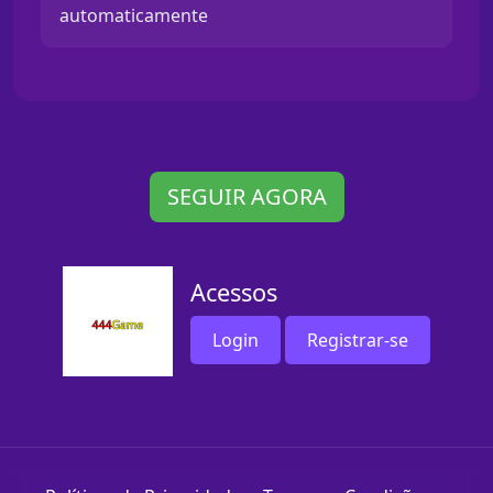
automaticamente
SEGUIR AGORA
Acessos
Login
Registrar-se