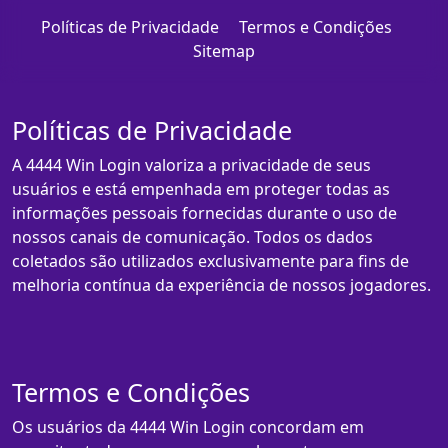
Políticas de Privacidade
Termos e Condições
Sitemap
Políticas de Privacidade
A 4444 Win Login valoriza a privacidade de seus
usuários e está empenhada em proteger todas as
informações pessoais fornecidas durante o uso de
nossos canais de comunicação. Todos os dados
coletados são utilizados exclusivamente para fins de
melhoria contínua da experiência de nossos jogadores.
Termos e Condições
Os usuários da 4444 Win Login concordam em