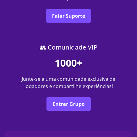
Falar Suporte
👥 Comunidade VIP
1000+
Junte-se a uma comunidade exclusiva de
jogadores e compartilhe experiências!
Entrar Grupo