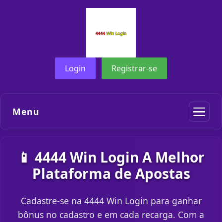
Login
Registrar-se
Menu
📱 4444 Win Login A Melhor
Plataforma de Apostas
Cadastre-se na 4444 Win Login para ganhar
bônus no cadastro e em cada recarga. Com a