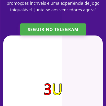
promoções incríveis e uma experiência de jogo
inigualável. Junte-se aos vencedores agora!
SEGUIR NO TELEGRAM