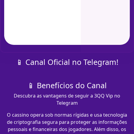
📱 Canal Oficial no Telegram!
📱 Benefícios do Canal
Descubra as vantagens de seguir a 3QQ Vip no
Telegram
O cassino opera sob normas rígidas e usa tecnologia
de criptografia segura para proteger as informações
pessoais e financeiras dos jogadores. Além disso, os