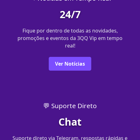
24/7
Fique por dentro de todas as novidades,
promoções e eventos da 3QQ Vip em tempo
real!
Ver Notícias
💬 Suporte Direto
Chat
Suporte direto via Telegram, respostas rápidas e