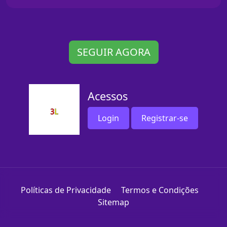
SEGUIR AGORA
Acessos
Login
Registrar-se
Políticas de Privacidade
Termos e Condições
Sitemap