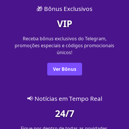
🎁 Bônus Exclusivos
VIP
Receba bônus exclusivos do Telegram,
promoções especiais e códigos promocionais
únicos!
Ver Bônus
📢 Notícias em Tempo Real
24/7
Fique por dentro de todas as novidades,