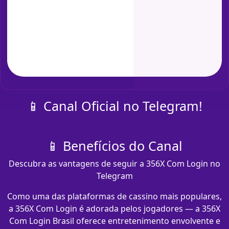
📱 Canal Oficial no Telegram!
📱 Benefícios do Canal
Descubra as vantagens de seguir a 356X Com Login no
Telegram
Como uma das plataformas de cassino mais populares,
a 356X Com Login é adorada pelos jogadores — a 356X
Com Login Brasil oferece entretenimento envolvente e