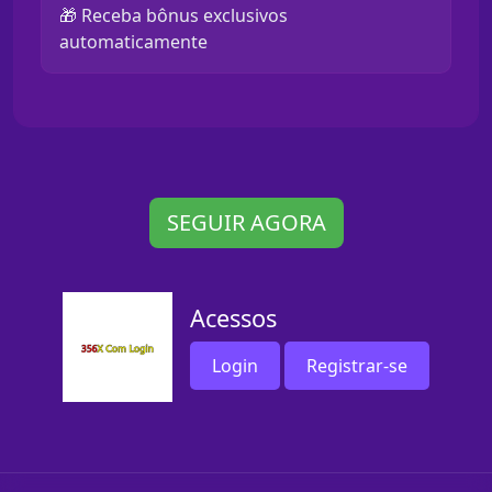
🎁 Receba bônus exclusivos
automaticamente
SEGUIR AGORA
Acessos
Login
Registrar-se