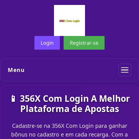
Login
Registrar-se
Menu
📱 356X Com Login A Melhor
Plataforma de Apostas
Cadastre-se na 356X Com Login para ganhar
bônus no cadastro e em cada recarga. Com a