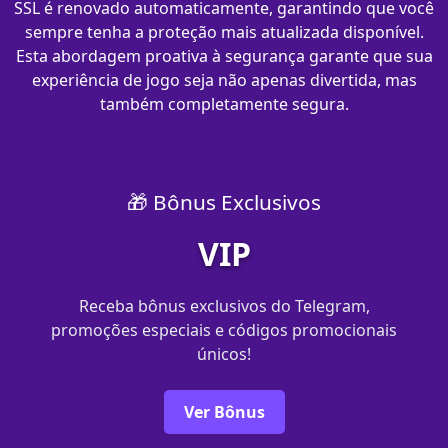
SSL é renovado automaticamente, garantindo que você
sempre tenha a proteção mais atualizada disponível.
Esta abordagem proativa à segurança garante que sua
experiência de jogo seja não apenas divertida, mas
também completamente segura.
🎁 Bônus Exclusivos
VIP
Receba bônus exclusivos do Telegram,
promoções especiais e códigos promocionais
únicos!
Ver Bônus