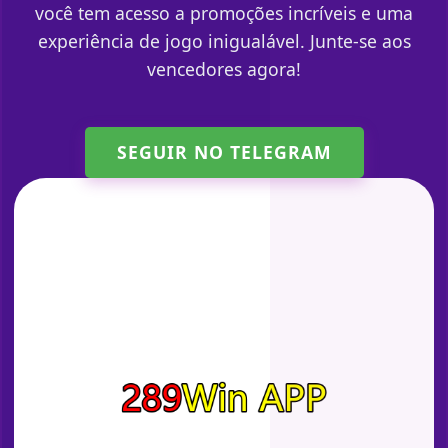
você tem acesso a promoções incríveis e uma
experiência de jogo inigualável. Junte-se aos
vencedores agora!
SEGUIR NO TELEGRAM