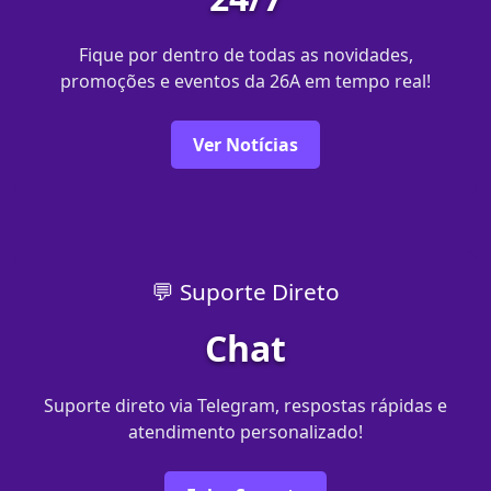
Fique por dentro de todas as novidades,
promoções e eventos da 26A em tempo real!
Ver Notícias
💬 Suporte Direto
Chat
Suporte direto via Telegram, respostas rápidas e
atendimento personalizado!