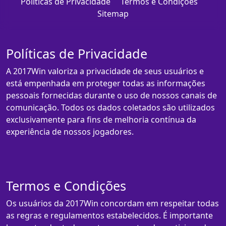
Políticas de Privacidade
Termos e Condições
Sitemap
Políticas de Privacidade
A 2017Win valoriza a privacidade de seus usuários e
está empenhada em proteger todas as informações
pessoais fornecidas durante o uso de nossos canais de
comunicação. Todos os dados coletados são utilizados
exclusivamente para fins de melhoria contínua da
experiência de nossos jogadores.
Termos e Condições
Os usuários da 2017Win concordam em respeitar todas
as regras e regulamentos estabelecidos. É importante