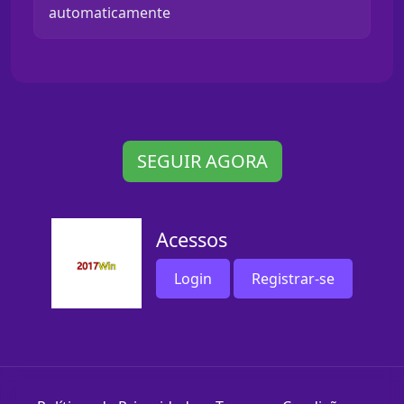
automaticamente
SEGUIR AGORA
Acessos
Login
Registrar-se