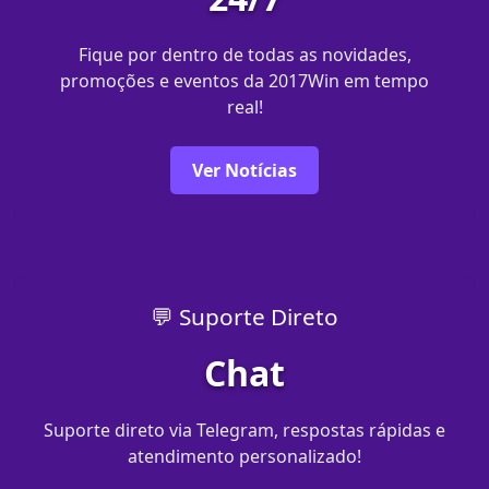
Fique por dentro de todas as novidades,
promoções e eventos da 2017Win em tempo
real!
Ver Notícias
💬 Suporte Direto
Chat
Suporte direto via Telegram, respostas rápidas e
atendimento personalizado!