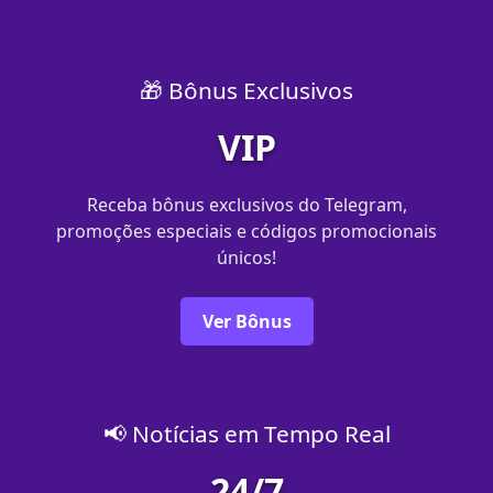
🎁 Bônus Exclusivos
VIP
Receba bônus exclusivos do Telegram,
promoções especiais e códigos promocionais
únicos!
Ver Bônus
📢 Notícias em Tempo Real
24/7