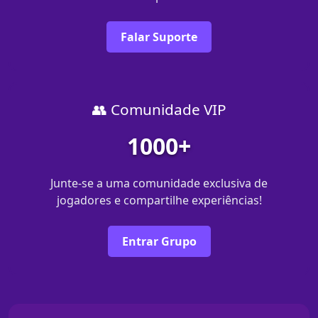
Falar Suporte
👥 Comunidade VIP
1000+
Junte-se a uma comunidade exclusiva de
jogadores e compartilhe experiências!
Entrar Grupo