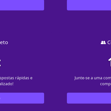
reto
👥 
t
espostas rápidas e
Junte-se a uma com
lizado!
compa
e