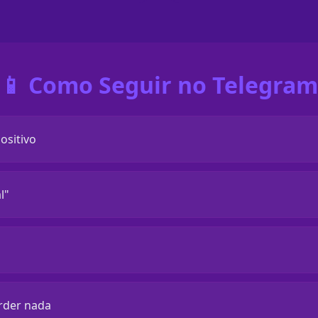
📱 Como Seguir no Telegram
ositivo
l"
erder nada