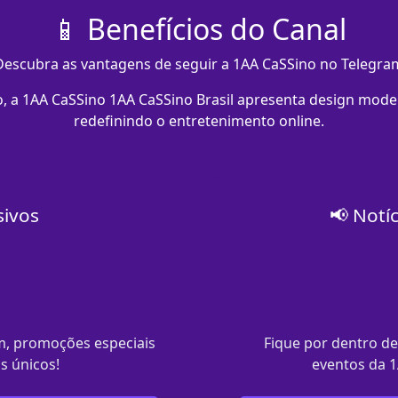
📱 Benefícios do Canal
Descubra as vantagens de seguir a 1AA CaSSino no Telegra
 a 1AA CaSSino 1AA CaSSino Brasil apresenta design modern
redefinindo o entretenimento online.
sivos
📢 Notí
m, promoções especiais
Fique por dentro d
s únicos!
eventos da 