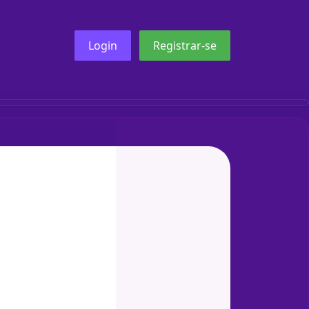
Login
Registrar-se