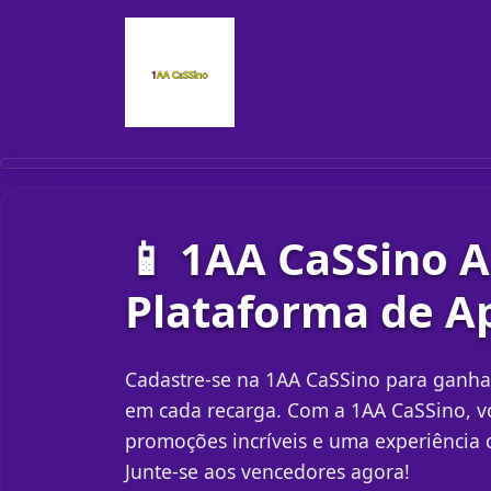
📱 1AA CaSSino 
Plataforma de A
Cadastre-se na 1AA CaSSino para ganha
em cada recarga. Com a 1AA CaSSino, v
promoções incríveis e uma experiência d
Junte-se aos vencedores agora!