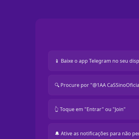
📱 Baixe o app Telegram no seu disp
🔍 Procure por "@1AA CaSSinoOficia
👆 Toque em "Entrar" ou "Join"
🔔 Ative as notificações para não p