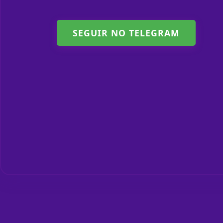
SEGUIR NO TELEGRAM