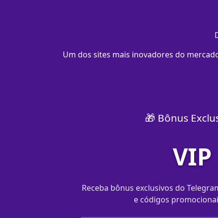
Um dos sites mais inovadores do mercado,
🎁 Bônus Exclu
VIP
Receba bônus exclusivos do Telegra
e códigos promocionai