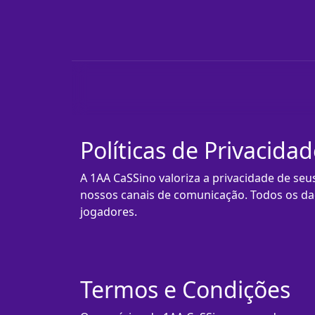
Políticas de Privacida
A 1AA CaSSino valoriza a privacidade de se
nossos canais de comunicação. Todos os dad
jogadores.
Termos e Condições