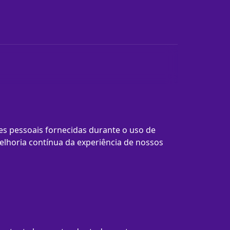
es pessoais fornecidas durante o uso de
elhoria contínua da experiência de nossos