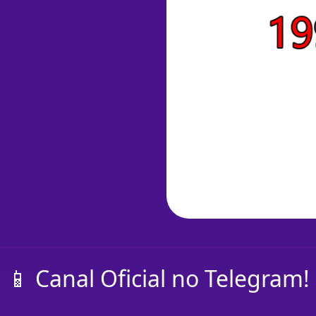
📱 Canal Oficial no Telegram!