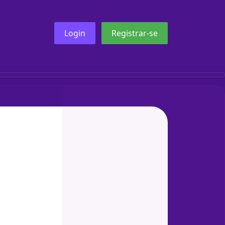
Login
Registrar-se