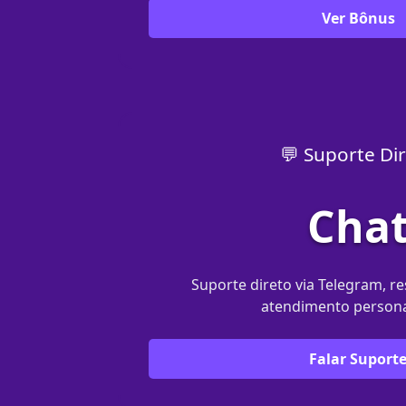
Ver Bônus
💬 Suporte Di
Cha
Suporte direto via Telegram, r
atendimento persona
Falar Suport