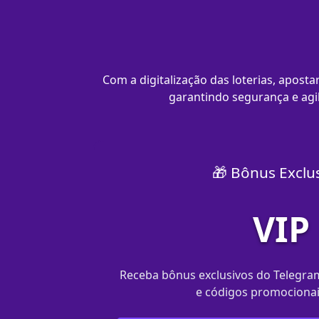
Com a digitalização das loterias, apost
garantindo segurança e agi
🎁 Bônus Exclu
VIP
Receba bônus exclusivos do Telegra
e códigos promocionai