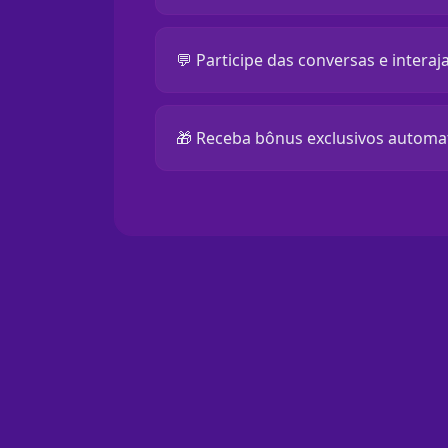
💬 Participe das conversas e interaj
🎁 Receba bônus exclusivos autom