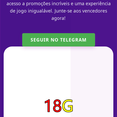
acesso a promoções incríveis e uma experiência
de jogo inigualável. Junte-se aos vencedores
agora!
SEGUIR NO TELEGRAM