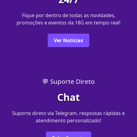
Fique por dentro de todas as novidades,
promoções e eventos da 18G em tempo real!
Ver Notícias
💬 Suporte Direto
Chat
Suporte direto via Telegram, respostas rápidas e
atendimento personalizado!