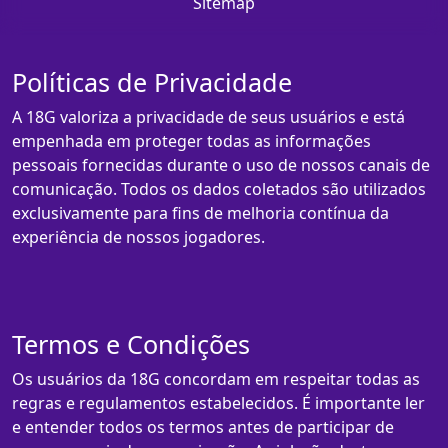
Sitemap
Políticas de Privacidade
A 18G valoriza a privacidade de seus usuários e está
empenhada em proteger todas as informações
pessoais fornecidas durante o uso de nossos canais de
comunicação. Todos os dados coletados são utilizados
exclusivamente para fins de melhoria contínua da
experiência de nossos jogadores.
Termos e Condições
Os usuários da 18G concordam em respeitar todas as
regras e regulamentos estabelecidos. É importante ler
e entender todos os termos antes de participar de