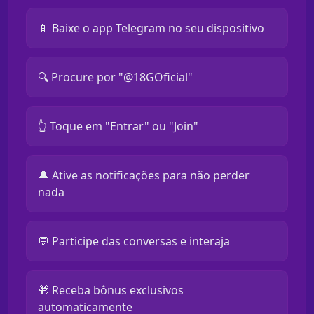
📱 Baixe o app Telegram no seu dispositivo
🔍 Procure por "@18GOficial"
👆 Toque em "Entrar" ou "Join"
🔔 Ative as notificações para não perder
nada
💬 Participe das conversas e interaja
🎁 Receba bônus exclusivos
automaticamente