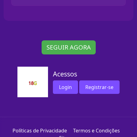
SEGUIR AGORA
Acessos
Login
Registrar-se
Políticas de Privacidade
Termos e Condições