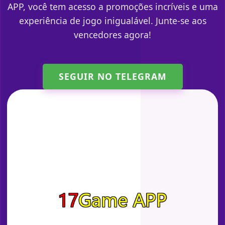
APP, você tem acesso a promoções incríveis e uma
experiência de jogo inigualável. Junte-se aos
vencedores agora!
SEGUIR NO TELEGRAM