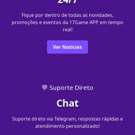
Fique por dentro de todas as novidades,
promoções e eventos da 17Game APP em tempo
real!
Ver Notícias
💬 Suporte Direto
Chat
Suporte direto via Telegram, respostas rápidas e
atendimento personalizado!