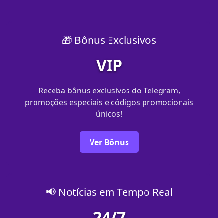
🎁 Bônus Exclusivos
VIP
Receba bônus exclusivos do Telegram,
promoções especiais e códigos promocionais
únicos!
Ver Bônus
📢 Notícias em Tempo Real
24/7