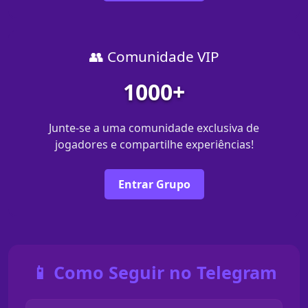
👥 Comunidade VIP
1000+
Junte-se a uma comunidade exclusiva de
jogadores e compartilhe experiências!
Entrar Grupo
📱 Como Seguir no Telegram