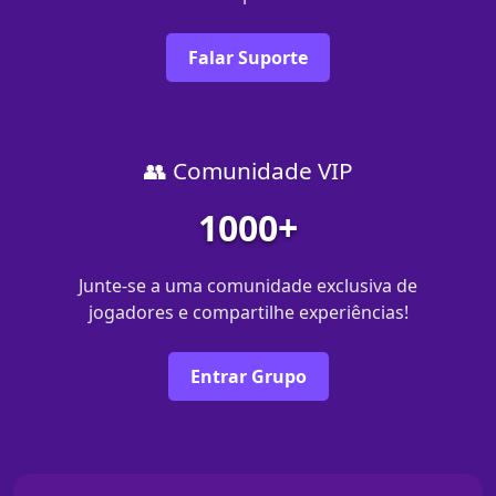
Falar Suporte
👥 Comunidade VIP
1000+
Junte-se a uma comunidade exclusiva de
jogadores e compartilhe experiências!
Entrar Grupo