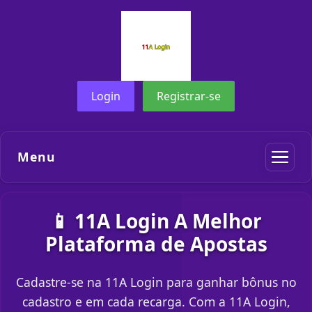
Login
Registrar-se
Menu
📱 11A Login A Melhor
Plataforma de Apostas
Cadastre-se na 11A Login para ganhar bônus no
cadastro e em cada recarga. Com a 11A Login,