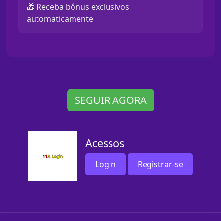
🎁 Receba bônus exclusivos
automaticamente
SEGUIR AGORA
Acessos
Login
Registrar-se