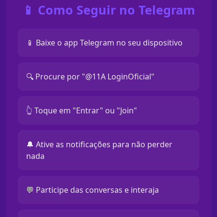
📱 Como Seguir no Telegram
📱 Baixe o app Telegram no seu dispositivo
🔍 Procure por "@11A LoginOficial"
👆 Toque em "Entrar" ou "Join"
🔔 Ative as notificações para não perder
nada
💬 Participe das conversas e interaja