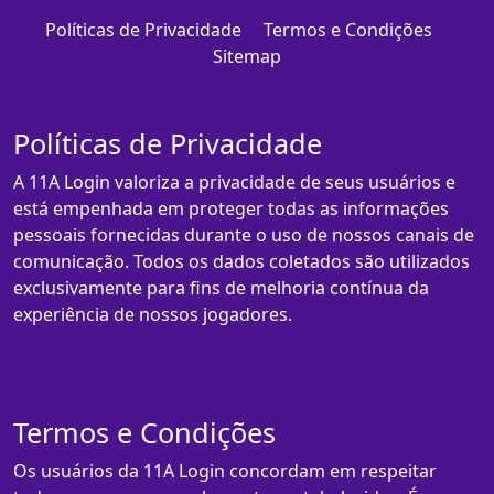
Políticas de Privacidade
Termos e Condições
Sitemap
Políticas de Privacidade
A 11A Login valoriza a privacidade de seus usuários e
está empenhada em proteger todas as informações
pessoais fornecidas durante o uso de nossos canais de
comunicação. Todos os dados coletados são utilizados
exclusivamente para fins de melhoria contínua da
experiência de nossos jogadores.
Termos e Condições
Os usuários da 11A Login concordam em respeitar