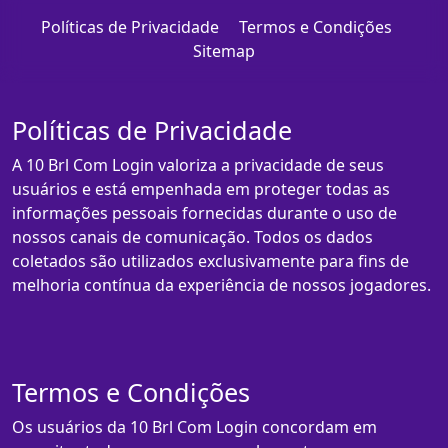
Políticas de Privacidade
Termos e Condições
Sitemap
Políticas de Privacidade
A 10 Brl Com Login valoriza a privacidade de seus
usuários e está empenhada em proteger todas as
informações pessoais fornecidas durante o uso de
nossos canais de comunicação. Todos os dados
coletados são utilizados exclusivamente para fins de
melhoria contínua da experiência de nossos jogadores.
Termos e Condições
Os usuários da 10 Brl Com Login concordam em