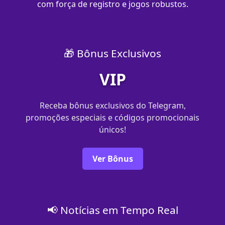
com força de registro e jogos robustos.
🎁 Bônus Exclusivos
VIP
Receba bônus exclusivos do Telegram,
promoções especiais e códigos promocionais
únicos!
Ver Bônus
📢 Notícias em Tempo Real