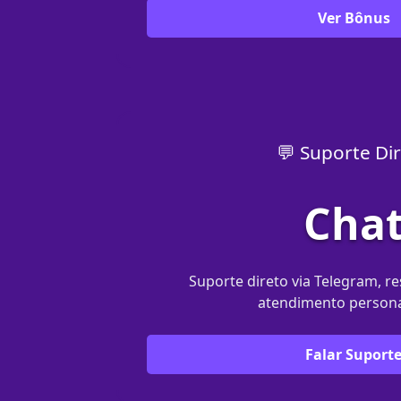
Ver Bônus
💬 Suporte Di
Cha
Suporte direto via Telegram, r
atendimento persona
Falar Suport