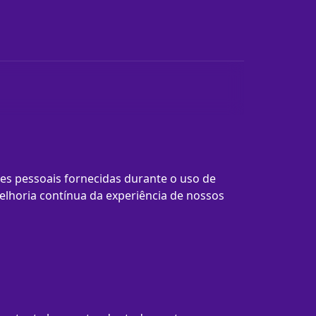
es pessoais fornecidas durante o uso de
elhoria contínua da experiência de nossos