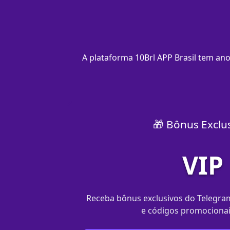
A plataforma 10Brl APP Brasil tem an
🎁 Bônus Exclu
VIP
Receba bônus exclusivos do Telegra
e códigos promocionai