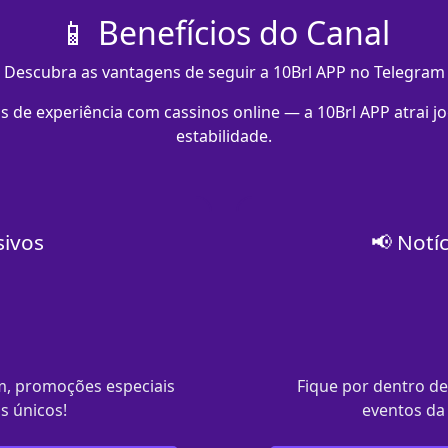
📱 Benefícios do Canal
Descubra as vantagens de seguir a 10Brl APP no Telegram
os de experiência com cassinos online — a 10Brl APP atrai 
estabilidade.
sivos
📢 Notí
m, promoções especiais
Fique por dentro d
s únicos!
eventos da