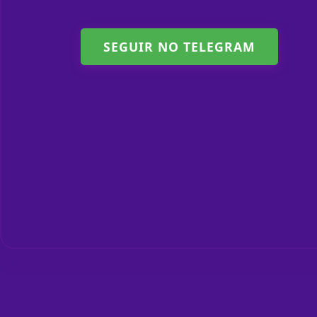
SEGUIR NO TELEGRAM