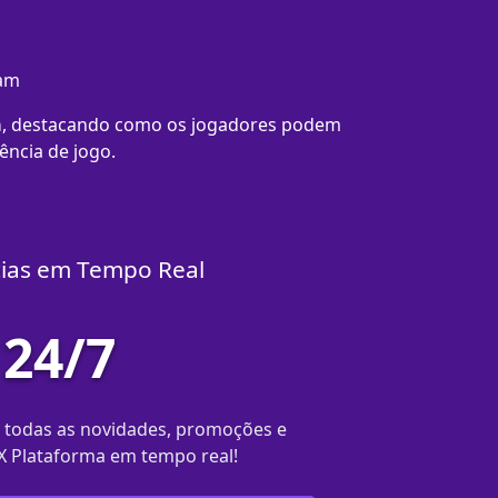
ram
a
, destacando como os jogadores podem
ncia de jogo.
cias em Tempo Real
24/7
e todas as novidades, promoções e
X Plataforma em tempo real!