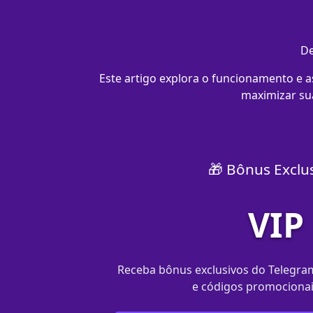
De
Este artigo explora o funcionamento e 
maximizar su
🎁 Bônus Exclu
VIP
Receba bônus exclusivos do Telegra
e códigos promocionai