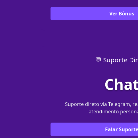
Ver Bônus
💬 Suporte Di
Cha
Suporte direto via Telegram, r
atendimento persona
Falar Suport