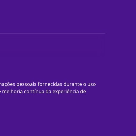
mações pessoais fornecidas durante o uso
e melhoria contínua da experiência de