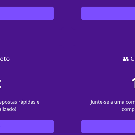
reto
👥 
t
espostas rápidas e
Junte-se a uma com
lizado!
compa
e