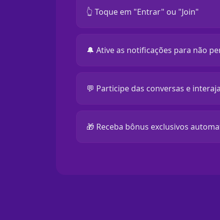
👆 Toque em "Entrar" ou "Join"
🔔 Ative as notificações para não p
💬 Participe das conversas e interaj
🎁 Receba bônus exclusivos autom