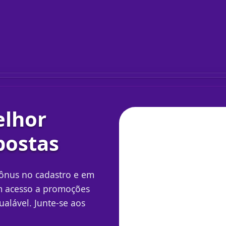
elhor
postas
ônus no cadastro e em
m acesso a promoções
ualável. Junte-se aos