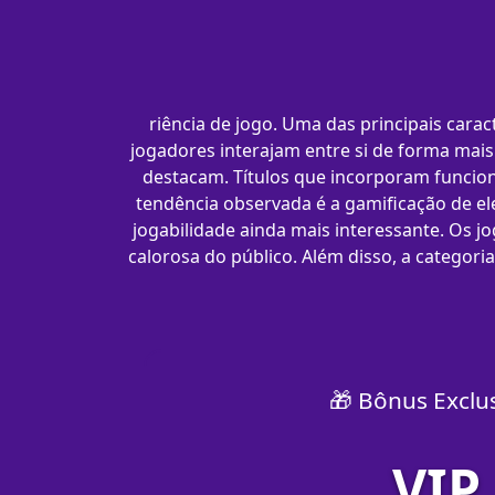
riência de jogo. Uma das principais cara
jogadores interajam entre si de forma mais
destacam. Títulos que incorporam funcion
tendência observada é a gamificação de el
jogabilidade ainda mais interessante. Os 
calorosa do público. Além disso, a categori
🎁 Bônus Exclu
VIP