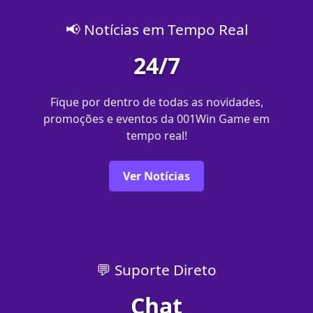
📢 Notícias em Tempo Real
24/7
Fique por dentro de todas as novidades,
promoções e eventos da 001Win Game em
tempo real!
Ver Notícias
💬 Suporte Direto
Chat