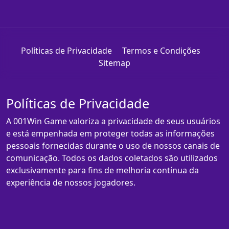
Políticas de Privacidade
Termos e Condições
Sitemap
Políticas de Privacidade
A 001Win Game valoriza a privacidade de seus usuários
e está empenhada em proteger todas as informações
pessoais fornecidas durante o uso de nossos canais de
comunicação. Todos os dados coletados são utilizados
exclusivamente para fins de melhoria contínua da
experiência de nossos jogadores.